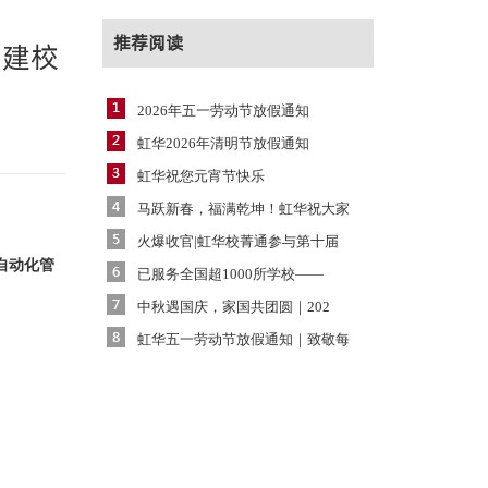
推荐阅读
构建校
2026年五一劳动节放假通知
虹华2026年清明节放假通知
虹华祝您元宵节快乐
马跃新春，福满乾坤！虹华祝大家
火爆收官|虹华校菁通参与第十届
自动化
管
已服务全国超1000所学校——
中秋遇国庆，家国共团圆｜202
虹华五一劳动节放假通知｜致敬每