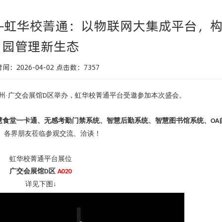
——虹华校菁通：以物联网大集成平台，
园管理新生态
间：2026-04-02
点击数：
7357
州·广交会展馆
区举办，虹华校菁通平台受邀参加本次盛会。
D
慧食堂一卡通、无感考勤门禁系统
、智慧后勤系统、智慧图书馆系统、
OA
、各界朋友莅临参观交流、洽谈！
虹华校菁通平台展位
广交会展馆
区
D
A020
详见下图
↓