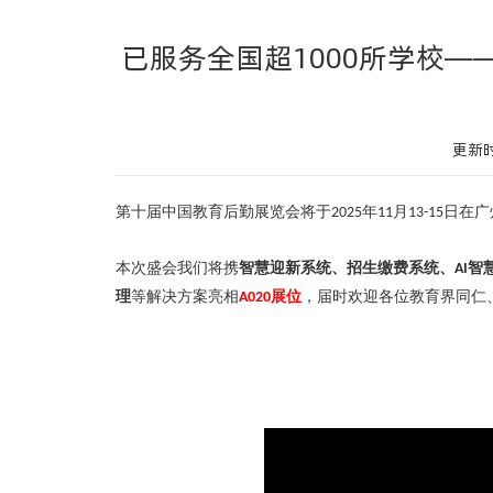
已服务全国超1000所学校
更新时
第十届中国教育后勤展览会将于
年
月
日在广
2025
11
13-15
本次盛会我们将携
智慧迎新系统、
招生缴费系统、
智
AI
理
等解决方案亮相
展位
，届时欢迎各位教育界同仁
A020